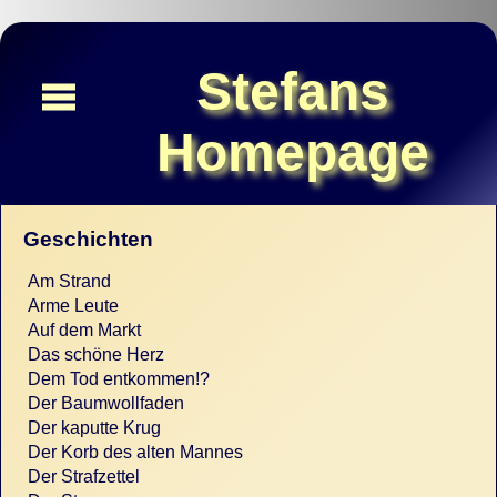
Stefans
Homepage
Home
Geschichten
Unterhaltung
Am Strand
Arme Leute
1und5zig
Auf dem Markt
Das schöne Herz
Links
Dem Tod entkommen!?
Über
Der Baumwollfaden
Der kaputte Krug
Gästebuch
Der Korb des alten Mannes
Der Strafzettel