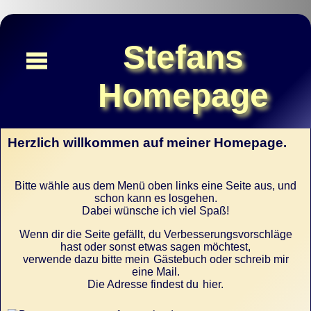
Stefans
Homepage
Herzlich willkommen auf meiner Homepage.
Home
Unterhaltung
Bitte wähle aus dem Menü oben
links
eine Seite aus, und
1und5zig
schon kann es losgehen.
Dabei wünsche ich viel Spaß!
Links
Wenn dir die Seite gefällt, du Verbesserungsvorschläge
hast oder sonst etwas sagen möchtest,
Über
verwende dazu bitte mein
Gästebuch
oder schreib mir
eine Mail.
Gästebuch
Die Adresse findest du
hier
.